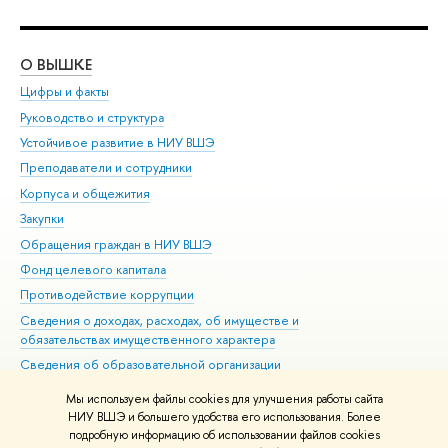
О ВЫШКЕ
ОБ
Цифры и факты
Ли
Руководство и структура
Дов
Устойчивое развитие в НИУ ВШЭ
Ол
Преподаватели и сотрудники
При
Корпуса и общежития
Вы
Закупки
При
Обращения граждан в НИУ ВШЭ
Ас
Фонд целевого капитала
До
Противодействие коррупции
Цен
Сведения о доходах, расходах, об имуществе и
Би
обязательствах имущественного характера
Об
Сведения об образовательной организации
Обр
Людям с ограниченными возможностями здоровья
Мы используем файлы cookies для улучшения работы сайта
Единая платежная страница
НИУ ВШЭ и большего удобства его использования. Более
подробную информацию об использовании файлов cookies
Работа в Вышке